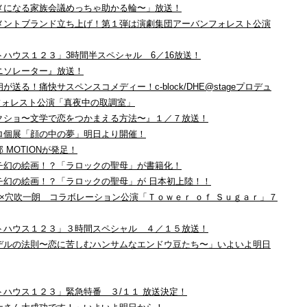
大阪一タメになる家族会議めっちゃ助かる輪〜」放送！
ンタテイメントブランド立ち上げ！第１弾は演劇集団アーバンフォレスト公演
・ベストハウス１２３」3時間半スペシャル 6／16放送！
決！ナニソレーター』放送！
吹一朗が送る！痛快サスペンスコメディー！c-block/DHE@stageプロデュ
フォレスト公演「真夜中の取調室」
小悪魔ドクショ〜文学で恋をつかまえる方法〜』１／７放送！
タカヒロ個展「顔の中の夢」明日より開催！
業部 MOTIONが発足！
・ヴィンチ幻の絵画！？「ラロックの聖母」が書籍化！
・ヴィンチ幻の絵画！？「ラロックの聖母」が 日本初上陸！！
E＠stage×穴吹一朗 コラボレーション公演「Ｔｏｗｅｒ ｏｆ Ｓｕｇａｒ」７
ザ・ベストハウス１２３」３時間スペシャル ４／１５放送！
イケメンデルの法則〜恋に苦しむハンサムなエンドウ豆たち〜」いよいよ明日
・ベストハウス１２３」緊急特番 ３/１１ 放送決定！