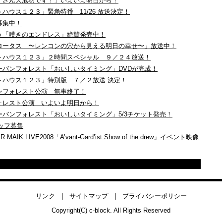
画「カンナさん大成功です！」いよいよ明日から！
・ベストハウス１２３」緊急特番 11/26 放送決定！
材募集中！
ａｌｋｂ「嘆きのエンドレス」絶賛発売中！
タナゴコロータス 〜レンコンの穴から見える明日の幸せ〜」放送中！
ザ・ベストハウス１２３」２時間スペシャル ９／２４放送！
劇集団アーバンフォレスト「おいしいタイミング」DVDが完成！
・ベストハウス１２３」特別版 ７／２放送 決定！
アーバンフォレスト公演 無事終了！
バンフォレスト公演 いよいよ明日から！
劇集団アーバンフォレスト「おいしいタイミング」5/3チケット発売！
スタッフ募集
R MAIK LIVE2008「A’vant-Gard’ist Show of the drew」イベント映像
リンク
|
サイトマップ
|
プライバシーポリシー
Copyright(C) c-block. All Rights Reserved