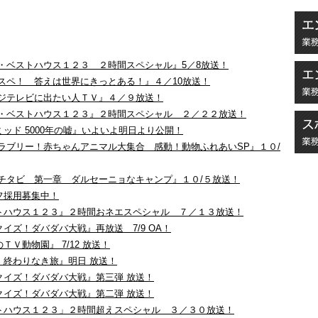
V】『ザ・ベストハウス１２３ ２時間スペシャル』5／8放送！
V】『カスペ！ 答えは世界にきっとある！』４／10放送！
V】『フジテレビに出たい人ＴＶ』４／９放送！
TV】『ザ・ベストハウス１２３』２時間スペシャル ２／２２放送！
『ピラミッド 5000年の嘘』いよいよ明日より公開！
TV】『超ラブリー！赤ちゃんアニマル大集合 感動！動物ふれあいSP』１０/
TV】『ダチタビ 第一章 ダルセーニョなキャンプ』１０/５放送！
タッフ採用募集中！
ザ・ベストハウス１２３』２時間おネエスペシャル ７／１３放送！
侵略クイズ！ダバダバ大戦』再放送 7/9 OA！
大のＴＶ動物園』 7/12 放送！
川真司 終わりなき旅』明日 放送！
球侵略クイズ！ダバダバ大戦』第三弾 放送！
球侵略クイズ！ダバダバ大戦』第二弾 放送！
ザ・ベストハウス１２３」２時間超えスペシャル ３／３０放送！